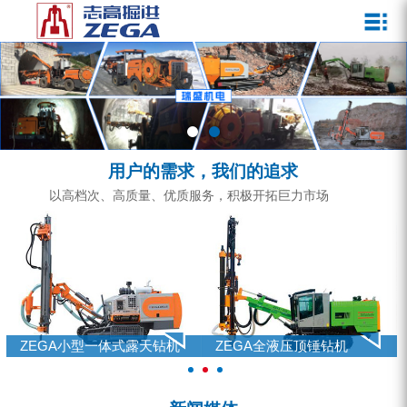
关于我们
新闻媒体
产品中心
客户服务
ZEGA一体式潜孔钻机
企业文化
公司新闻
服务介绍
ZEGA地下掘进台车
发展历程
行业动态
服务中心
ZEGA小型一体式露天钻机
资质荣誉
营销网络
用户的需求，我们的追求
ZEGA全液压顶锤钻机
宣传视频
以高档次、高质量、优质服务，积极开拓巨力市场
ZEGA水井钻机
零配件
锚固钻机系列
零
FY水井钻车系列
EGA全液压顶锤钻机
ZEGA水井钻机
KQZ水井钻机系列