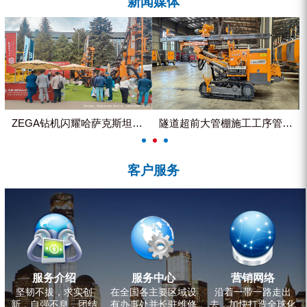
新闻媒体
ZEGA分体式露天钻机
水井专用螺杆空压机
雾炮机
洗轮机
螺杆式空气压缩机
ZEGA钻机闪耀哈萨克斯坦国际...
隧道超前大管棚施工工序管理控制
黑金刚钻头钻具系列
客户服务
发电机组
服务介绍
服务中心
营销网络
坚韧不拔，求实创
在全国各主要区域设
沿着一带一路走出
新，自强不息，团结
有办事处并长驻维修
去，加快打造全球化