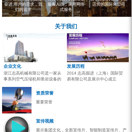
奋进,用户的需求，我
服务人员，采用网络
运营的国际化公司
们的追求
式服务
关于我们
企业文化
发展历程
浙江志高机械有限公司是一家从
2014 志高掘进（上海）国际贸
事系列空气压缩机和凿岩设备的
易有限公司及展示中心成立
研究开发、生产销售和应用服务
2013 分体钻机形成410、420、
的专业机构。产品广泛应用于工
430三...
资质荣誉
业气源、各类矿山开采和工程项
重要荣誉
目建设。企业以技术开发为核
心，...
宣传视频
展示集团文化，全新宣传片、智能制造宣传片、产