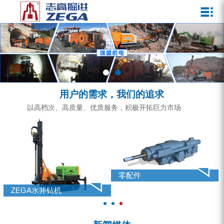
关于我们
新闻媒体
产品中心
客户服务
ZEGA一体式潜孔钻机
企业文化
公司新闻
服务介绍
ZEGA地下掘进台车
发展历程
行业动态
服务中心
ZEGA小型一体式露天钻机
资质荣誉
营销网络
用户的需求，我们的追求
ZEGA全液压顶锤钻机
宣传视频
以高档次、高质量、优质服务，积极开拓巨力市场
ZEGA水井钻机
零配件
锚固钻机系列
零配件
FY水井钻车系列
ZEGA水井钻机
KQZ水井钻机系列