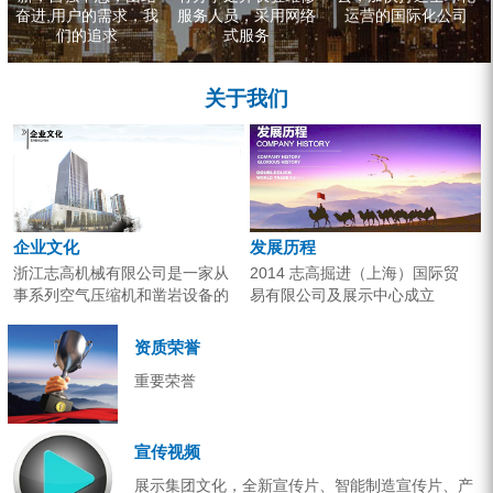
奋进,用户的需求，我
服务人员，采用网络
运营的国际化公司
们的追求
式服务
关于我们
企业文化
发展历程
浙江志高机械有限公司是一家从
2014 志高掘进（上海）国际贸
事系列空气压缩机和凿岩设备的
易有限公司及展示中心成立
研究开发、生产销售和应用服务
2013 分体钻机形成410、420、
的专业机构。产品广泛应用于工
430三...
资质荣誉
业气源、各类矿山开采和工程项
重要荣誉
目建设。企业以技术开发为核
心，...
宣传视频
展示集团文化，全新宣传片、智能制造宣传片、产