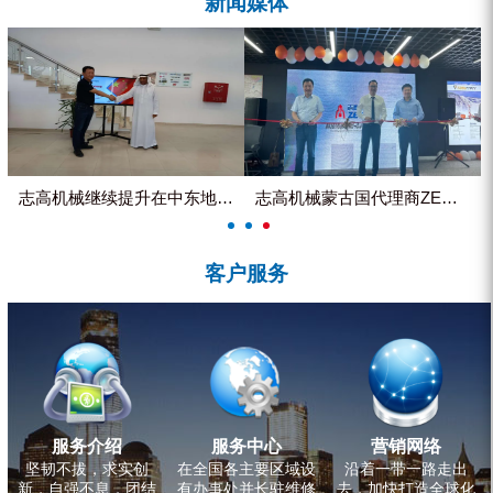
新闻媒体
ZEGA分体式露天钻机
水井专用螺杆空压机
雾炮机
洗轮机
螺杆式空气压缩机
志高机械继续提升在中东地区的市...
志高机械蒙古国代理商ZEGA客...
黑金刚钻头钻具系列
客户服务
发电机组
服务介绍
服务中心
营销网络
坚韧不拔，求实创
在全国各主要区域设
沿着一带一路走出
新，自强不息，团结
有办事处并长驻维修
去，加快打造全球化