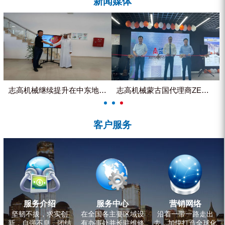
新闻媒体
ZEGA分体式露天钻机
水井专用螺杆空压机
雾炮机
洗轮机
螺杆式空气压缩机
志高机械继续提升在中东地区的市...
志高机械蒙古国代理商ZEGA客...
黑金刚钻头钻具系列
客户服务
发电机组
服务介绍
服务中心
营销网络
坚韧不拔，求实创
在全国各主要区域设
沿着一带一路走出
新，自强不息，团结
有办事处并长驻维修
去，加快打造全球化