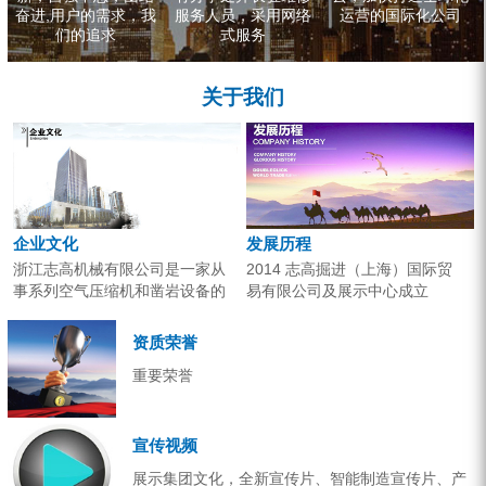
奋进,用户的需求，我
服务人员，采用网络
运营的国际化公司
们的追求
式服务
关于我们
企业文化
发展历程
浙江志高机械有限公司是一家从
2014 志高掘进（上海）国际贸
事系列空气压缩机和凿岩设备的
易有限公司及展示中心成立
研究开发、生产销售和应用服务
2013 分体钻机形成410、420、
的专业机构。产品广泛应用于工
430三...
资质荣誉
业气源、各类矿山开采和工程项
重要荣誉
目建设。企业以技术开发为核
心，...
宣传视频
展示集团文化，全新宣传片、智能制造宣传片、产