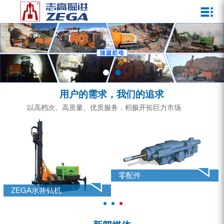
关于我们
新闻媒体
产品中心
客户服务
ZEGA一体式潜孔钻机
企业文化
公司新闻
服务介绍
ZEGA地下掘进台车
发展历程
行业动态
服务中心
ZEGA小型一体式露天钻机
资质荣誉
营销网络
用户的需求，我们的追求
ZEGA全液压顶锤钻机
宣传视频
以高档次、高质量、优质服务，积极开拓巨力市场
ZEGA水井钻机
零配件
锚固钻机系列
零配件
FY水井钻车系列
ZEGA水井钻机
KQZ水井钻机系列