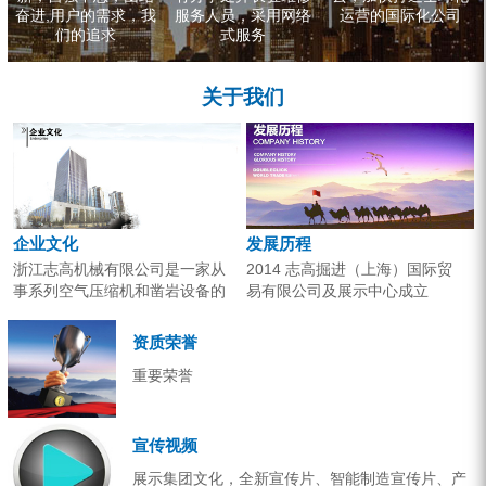
奋进,用户的需求，我
服务人员，采用网络
运营的国际化公司
们的追求
式服务
关于我们
企业文化
发展历程
浙江志高机械有限公司是一家从
2014 志高掘进（上海）国际贸
事系列空气压缩机和凿岩设备的
易有限公司及展示中心成立
研究开发、生产销售和应用服务
2013 分体钻机形成410、420、
的专业机构。产品广泛应用于工
430三...
资质荣誉
业气源、各类矿山开采和工程项
重要荣誉
目建设。企业以技术开发为核
心，...
宣传视频
展示集团文化，全新宣传片、智能制造宣传片、产