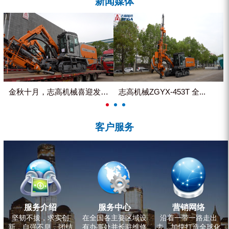
新闻媒体
ZEGA分体式露天钻机
水井专用螺杆空压机
雾炮机
洗轮机
螺杆式空气压缩机
金秋十月，志高机械喜迎发货热潮
志高机械ZGYX-453T 全...
黑金刚钻头钻具系列
客户服务
发电机组
服务介绍
服务中心
营销网络
坚韧不拔，求实创
在全国各主要区域设
沿着一带一路走出
新，自强不息，团结
有办事处并长驻维修
去，加快打造全球化