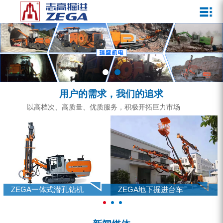
关于我们
新闻媒体
产品中心
客户服务
ZEGA一体式潜孔钻机
企业文化
公司新闻
服务介绍
ZEGA地下掘进台车
发展历程
行业动态
服务中心
ZEGA小型一体式露天钻机
资质荣誉
营销网络
用户的需求，我们的追求
ZEGA全液压顶锤钻机
宣传视频
以高档次、高质量、优质服务，积极开拓巨力市场
ZEGA水井钻机
零配件
锚固钻机系列
FY水井钻车系列
ZEGA一体式潜孔钻机
ZEGA地下掘进台车
KQZ水井钻机系列