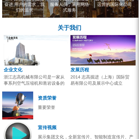
奋进,用户的需求，我
服务人员，采用网络
运营的国际化公司
们的追求
式服务
关于我们
企业文化
发展历程
浙江志高机械有限公司是一家从
2014 志高掘进（上海）国际贸
事系列空气压缩机和凿岩设备的
易有限公司及展示中心成立
研究开发、生产销售和应用服务
2013 分体钻机形成410、420、
的专业机构。产品广泛应用于工
430三...
资质荣誉
业气源、各类矿山开采和工程项
重要荣誉
目建设。企业以技术开发为核
心，...
宣传视频
展示集团文化，全新宣传片、智能制造宣传片、产