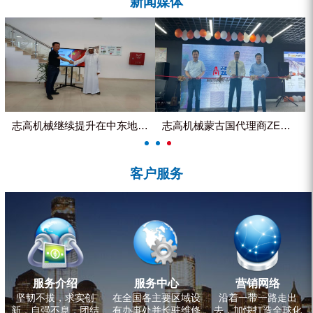
新闻媒体
ZEGA分体式露天钻机
水井专用螺杆空压机
雾炮机
洗轮机
螺杆式空气压缩机
志高机械继续提升在中东地区的市...
志高机械蒙古国代理商ZEGA客...
黑金刚钻头钻具系列
客户服务
发电机组
服务介绍
服务中心
营销网络
坚韧不拔，求实创
在全国各主要区域设
沿着一带一路走出
新，自强不息，团结
有办事处并长驻维修
去，加快打造全球化