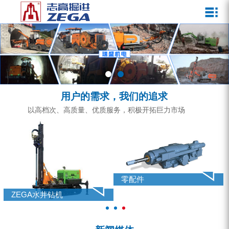
关于我们
新闻媒体
产品中心
客户服务
ZEGA一体式潜孔钻机
企业文化
公司新闻
服务介绍
ZEGA地下掘进台车
发展历程
行业动态
服务中心
ZEGA小型一体式露天钻机
资质荣誉
营销网络
用户的需求，我们的追求
ZEGA全液压顶锤钻机
宣传视频
以高档次、高质量、优质服务，积极开拓巨力市场
ZEGA水井钻机
零配件
锚固钻机系列
零配件
FY水井钻车系列
ZEGA水井钻机
KQZ水井钻机系列