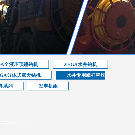
GA全液压顶锤钻机
ZEGA水井钻机
EGA分体式露天钻机
水井专用螺杆空压
具系列
发电机组