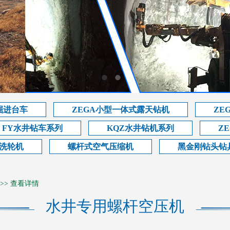
掘进台车
ZEGA小型一体式露天钻机
ZE
FY水井钻车系列
KQZ水井钻机系列
Z
洗轮机
螺杆式空气压缩机
黑金刚钻头钻
>>
查看详情
水井专用螺杆空压机