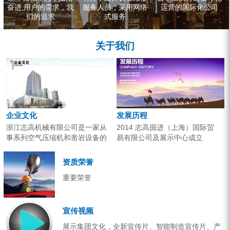
奋进,用户的需求，我
服务人员，采用网络
运营的国际化公司
们的追求
式服务
关于我们
企业文化
发展历程
浙江志高机械有限公司是一家从
2014 志高掘进（上海）国际贸
事系列空气压缩机和凿岩设备的
易有限公司及展示中心成立
研究开发、生产销售和应用服务
2013 分体钻机形成410、420、
的专业机构。产品广泛应用于工
430三...
资质荣誉
业气源、各类矿山开采和工程项
重要荣誉
目建设。企业以技术开发为核
心，...
宣传视频
展示集团文化，全新宣传片、智能制造宣传片、产