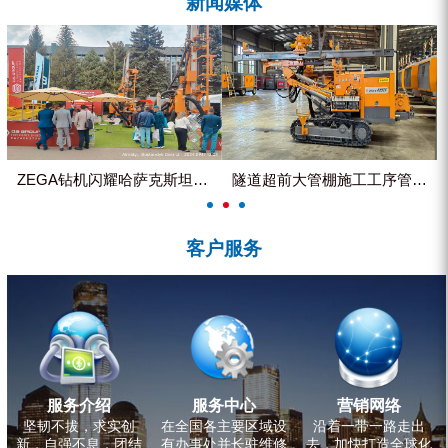
新闻媒体
ZEGA分体式露天钻机
水井专用螺杆空压机
雾炮机
洗轮机
螺杆式空气压缩机
ZEGA钻机闪耀哈萨克斯坦国际...
隧道超前大管棚施工工序管理控制
黑金刚钻头钻具系列
客户服务
发电机组
服务介绍
服务中心
营销网络
坚韧不拔，求实创
在全国各主要区域设
沿着一带一路走出
新，自强不息，团结
有办事处并长驻维修
去，加快打造全球化