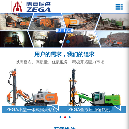
关于我们
新闻媒体
产品中心
客户服务
ZEGA一体式潜孔钻机
企业文化
公司新闻
服务介绍
ZEGA地下掘进台车
发展历程
行业动态
服务中心
ZEGA小型一体式露天钻机
资质荣誉
营销网络
用户的需求，我们的追求
ZEGA全液压顶锤钻机
宣传视频
以高档次、高质量、优质服务，积极开拓巨力市场
ZEGA水井钻机
零配件
锚固钻机系列
FY水井钻车系列
ZEGA小型一体式露天钻机
ZEGA全液压顶锤钻机
KQZ水井钻机系列