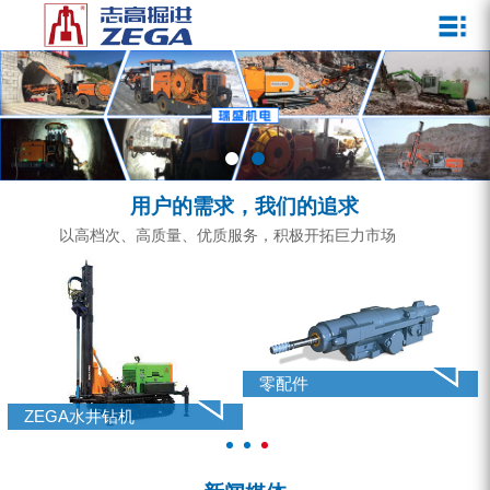
关于我们
新闻媒体
产品中心
客户服务
ZEGA一体式潜孔钻机
企业文化
公司新闻
服务介绍
ZEGA地下掘进台车
发展历程
行业动态
服务中心
ZEGA小型一体式露天钻机
资质荣誉
营销网络
用户的需求，我们的追求
ZEGA全液压顶锤钻机
宣传视频
以高档次、高质量、优质服务，积极开拓巨力市场
ZEGA水井钻机
零配件
锚固钻机系列
零配件
FY水井钻车系列
ZEGA水井钻机
KQZ水井钻机系列