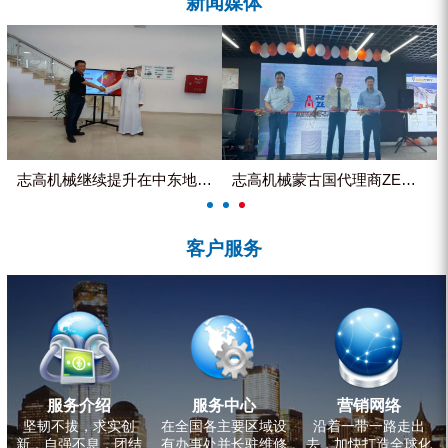
新闻媒体
ZEGA分体式露天钻机
水井专用螺杆空压机
雾炮机
洗轮机
螺杆式空气压缩机
志高机械继续提升在中东地区的市...
志高机械蒙古国代理商ZEGA客...
黑金刚钻头钻具系列
客户服务
发电机组
服务介绍
服务中心
营销网络
坚韧不拔，求实创
在全国各主要区域设
沿着一带一路走出
新，自强不息，团结
有办事处并长驻维修
去，加快打造全球化