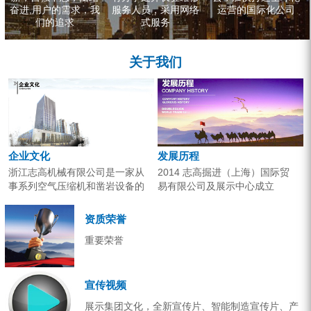
奋进,用户的需求，我
服务人员，采用网络
运营的国际化公司
们的追求
式服务
关于我们
企业文化
发展历程
浙江志高机械有限公司是一家从
2014 志高掘进（上海）国际贸
事系列空气压缩机和凿岩设备的
易有限公司及展示中心成立
研究开发、生产销售和应用服务
2013 分体钻机形成410、420、
的专业机构。产品广泛应用于工
430三...
资质荣誉
业气源、各类矿山开采和工程项
重要荣誉
目建设。企业以技术开发为核
心，...
宣传视频
展示集团文化，全新宣传片、智能制造宣传片、产