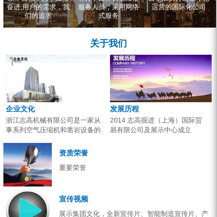
奋进,用户的需求，我
服务人员，采用网络
运营的国际化公司
们的追求
式服务
关于我们
企业文化
发展历程
浙江志高机械有限公司是一家从
2014 志高掘进（上海）国际贸
事系列空气压缩机和凿岩设备的
易有限公司及展示中心成立
研究开发、生产销售和应用服务
2013 分体钻机形成410、420、
的专业机构。产品广泛应用于工
430三...
资质荣誉
业气源、各类矿山开采和工程项
重要荣誉
目建设。企业以技术开发为核
心，...
宣传视频
展示集团文化，全新宣传片、智能制造宣传片、产