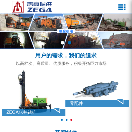
关于我们
新闻媒体
产品中心
客户服务
ZEGA一体式潜孔钻机
企业文化
公司新闻
服务介绍
ZEGA地下掘进台车
发展历程
行业动态
服务中心
ZEGA小型一体式露天钻机
资质荣誉
营销网络
用户的需求，我们的追求
ZEGA全液压顶锤钻机
宣传视频
以高档次、高质量、优质服务，积极开拓巨力市场
ZEGA水井钻机
零配件
锚固钻机系列
零配件
FY水井钻车系列
ZEGA水井钻机
KQZ水井钻机系列