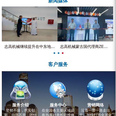
新闻媒体
ZEGA分体式露天钻机
水井专用螺杆空压机
雾炮机
洗轮机
螺杆式空气压缩机
志高机械继续提升在中东地区的市...
志高机械蒙古国代理商ZEGA客...
黑金刚钻头钻具系列
客户服务
发电机组
服务介绍
服务中心
营销网络
坚韧不拔，求实创
在全国各主要区域设
沿着一带一路走出
新，自强不息，团结
有办事处并长驻维修
去，加快打造全球化