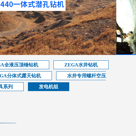
GA全液压顶锤钻机
ZEGA水井钻机
EGA分体式露天钻机
水井专用螺杆空压
具系列
发电机组