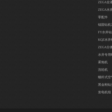
ZEGA
ZEGA水
零配件
锚固钻机
FY水井
KQZ水
ZEGA
水井专用
雾炮机
洗轮机
螺杆式空
黑金刚钻
发电机组