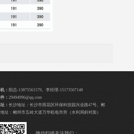
手机：
阳总-13875561579。李经理-15173507148
邮件：
29494996@qq.com
地址：
长沙地址：长沙市雨花区环保科技园兴业路47号。郴
州地址：郴州市五岭大道万华机电市旁（水利局斜对面）
微信扫描关注我们：