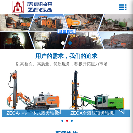
关于我们
新闻媒体
产品中心
客户服务
ZEGA一体式潜孔钻机
企业文化
公司新闻
服务介绍
ZEGA地下掘进台车
发展历程
行业动态
服务中心
ZEGA小型一体式露天钻机
资质荣誉
营销网络
用户的需求，我们的追求
ZEGA全液压顶锤钻机
宣传视频
以高档次、高质量、优质服务，积极开拓巨力市场
ZEGA水井钻机
零配件
锚固钻机系列
FY水井钻车系列
ZEGA小型一体式露天钻机
ZEGA全液压顶锤钻机
KQZ水井钻机系列