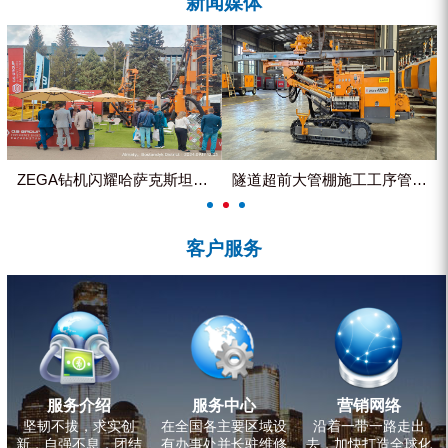
新闻媒体
ZEGA分体式露天钻机
水井专用螺杆空压机
雾炮机
洗轮机
螺杆式空气压缩机
ZEGA钻机闪耀哈萨克斯坦国际...
隧道超前大管棚施工工序管理控制
黑金刚钻头钻具系列
客户服务
发电机组
服务介绍
服务中心
营销网络
坚韧不拔，求实创
在全国各主要区域设
沿着一带一路走出
新，自强不息，团结
有办事处并长驻维修
去，加快打造全球化