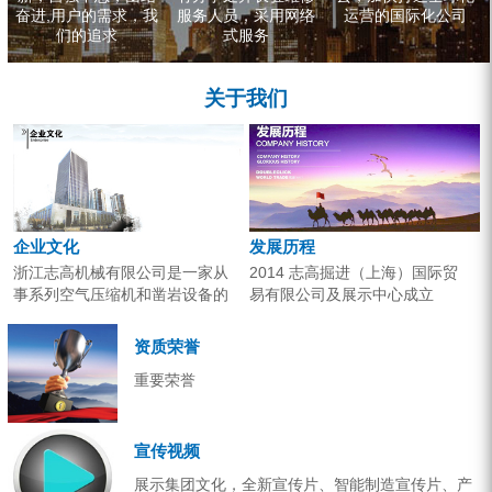
奋进,用户的需求，我
服务人员，采用网络
运营的国际化公司
们的追求
式服务
关于我们
企业文化
发展历程
浙江志高机械有限公司是一家从
2014 志高掘进（上海）国际贸
事系列空气压缩机和凿岩设备的
易有限公司及展示中心成立
研究开发、生产销售和应用服务
2013 分体钻机形成410、420、
的专业机构。产品广泛应用于工
430三...
资质荣誉
业气源、各类矿山开采和工程项
重要荣誉
目建设。企业以技术开发为核
心，...
宣传视频
展示集团文化，全新宣传片、智能制造宣传片、产