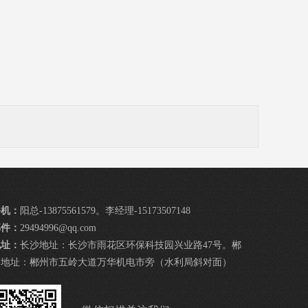
手机：
阳总-13875561579。李经理-15173507148
邮件：
29494996@qq.com
地址：
长沙地址：长沙市雨花区环保科技园兴业路47号。郴
州地址：郴州市五岭大道万华机电市旁（水利局斜对面）