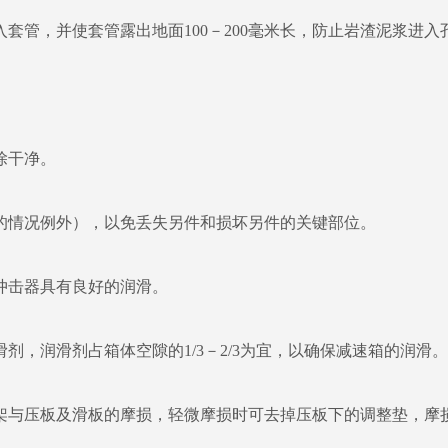
管，并使套管露出地面100－200毫米长，防止岩渣泥浆进入
除干净。
情况例外），以免丢失另件和损坏另件的关键部位。
击器具有良好的润滑。
润滑剂占箱体空隙的1/3－2/3为宜，以确保减速箱的润滑。
与压板及滑板的摩损，轻微摩损时可去掉压板下的调整垫，摩损