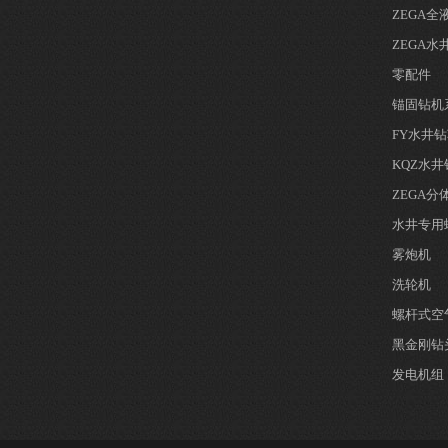
ZEGA
ZEGA水
零配件
锚固钻机
FY水井
KQZ水
ZEGA
水井专用
雾炮机
洗轮机
螺杆式空
黑金刚钻
发电机组