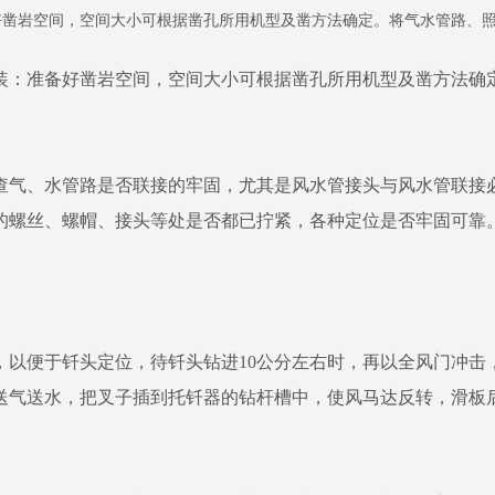
凿岩空间，空间大小可根据凿孔所用机型及凿方法确定。将气水管路、照
：准备好凿岩空间，空间大小可根据凿孔所用机型及凿方法确定
气、水管路是否联接的牢固，尤其是风水管接头与风水管联接必
的螺丝、螺帽、接头等处是否都已拧紧，各种定位是否牢固可靠
便于钎头定位，待钎头钻进10公分左右时，再以全风门冲击
送气送水，把叉子插到托钎器的钻杆槽中，使风马达反转，滑板