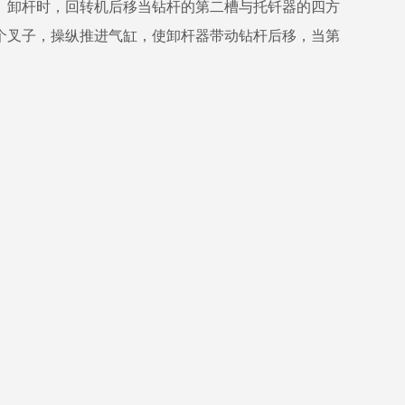
卸杆时，回转机后移当钻杆的第二槽与托钎器的四方
个叉子，操纵推进气缸，使卸杆器带动钻杆后移，当第