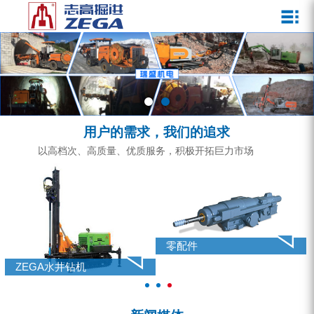
关于我们
新闻媒体
产品中心
客户服务
ZEGA一体式潜孔钻机
企业文化
公司新闻
服务介绍
ZEGA地下掘进台车
发展历程
行业动态
服务中心
ZEGA小型一体式露天钻机
资质荣誉
营销网络
用户的需求，我们的追求
ZEGA全液压顶锤钻机
宣传视频
以高档次、高质量、优质服务，积极开拓巨力市场
ZEGA水井钻机
零配件
锚固钻机系列
零配件
FY水井钻车系列
ZEGA水井钻机
KQZ水井钻机系列