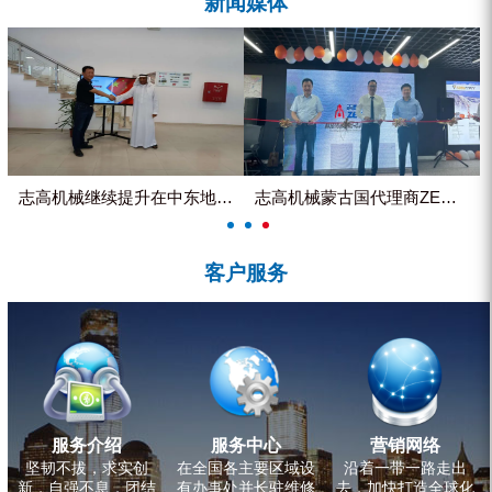
新闻媒体
ZEGA分体式露天钻机
水井专用螺杆空压机
雾炮机
洗轮机
螺杆式空气压缩机
志高机械继续提升在中东地区的市...
志高机械蒙古国代理商ZEGA客...
黑金刚钻头钻具系列
客户服务
发电机组
服务介绍
服务中心
营销网络
坚韧不拔，求实创
在全国各主要区域设
沿着一带一路走出
新，自强不息，团结
有办事处并长驻维修
去，加快打造全球化