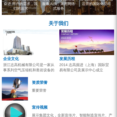
奋进,用户的需求，我
服务人员，采用网络
运营的国际化公司
们的追求
式服务
关于我们
企业文化
发展历程
浙江志高机械有限公司是一家从
2014 志高掘进（上海）国际贸
事系列空气压缩机和凿岩设备的
易有限公司及展示中心成立
研究开发、生产销售和应用服务
2013 分体钻机形成410、420、
的专业机构。产品广泛应用于工
430三...
资质荣誉
业气源、各类矿山开采和工程项
重要荣誉
目建设。企业以技术开发为核
心，...
宣传视频
展示集团文化，全新宣传片、智能制造宣传片、产