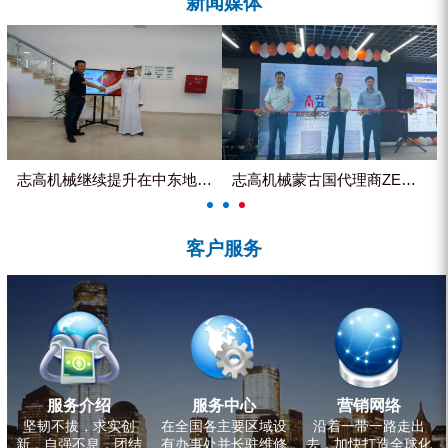
新闻媒体
ZEGA分体式露天钻机
水井专用螺杆空压机
雾炮机
洗轮机
螺杆式空气压缩机
志高机械继续提升在中东地区的市...
志高机械蒙古国代理商ZEGA客...
黑金刚钻头钻具系列
客户服务
发电机组
服务介绍
服务中心
营销网络
坚韧不拔，求实创
在全国各主要区域设
沿着一带一路走出
新，自强不息，团结
有办事处并长驻维修
去，加快打造全球化