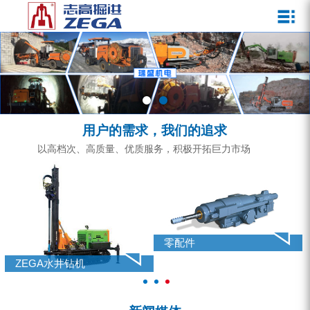
关于我们
新闻媒体
产品中心
客户服务
ZEGA一体式潜孔钻机
企业文化
公司新闻
服务介绍
ZEGA地下掘进台车
发展历程
行业动态
服务中心
ZEGA小型一体式露天钻机
资质荣誉
营销网络
用户的需求，我们的追求
ZEGA全液压顶锤钻机
宣传视频
以高档次、高质量、优质服务，积极开拓巨力市场
ZEGA水井钻机
零配件
锚固钻机系列
零配件
FY水井钻车系列
ZEGA水井钻机
KQZ水井钻机系列