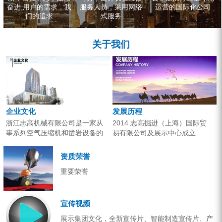
奋进,用户的需求，我
服务人员，采用网络
运营的国际化公司
们的追求
式服务
关于我们
企业文化
发展历程
浙江志高机械有限公司是一家从
2014 志高掘进（上海）国际贸
事系列空气压缩机和凿岩设备的
易有限公司及展示中心成立
研究开发、生产销售和应用服务
2013 分体钻机形成410、420、
的专业机构。产品广泛应用于工
430三...
资质荣誉
业气源、各类矿山开采和工程项
重要荣誉
目建设。企业以技术开发为核
心，...
宣传视频
展示集团文化，全新宣传片、智能制造宣传片、产