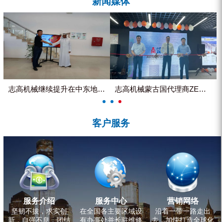
新闻媒体
ZEGA分体式露天钻机
水井专用螺杆空压机
雾炮机
洗轮机
螺杆式空气压缩机
志高机械继续提升在中东地区的市...
志高机械蒙古国代理商ZEGA客...
黑金刚钻头钻具系列
客户服务
发电机组
服务介绍
服务中心
营销网络
坚韧不拔，求实创
在全国各主要区域设
沿着一带一路走出
新，自强不息，团结
有办事处并长驻维修
去，加快打造全球化