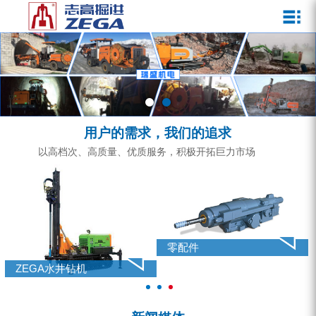
关于我们
新闻媒体
产品中心
客户服务
ZEGA一体式潜孔钻机
企业文化
公司新闻
服务介绍
ZEGA地下掘进台车
发展历程
行业动态
服务中心
ZEGA小型一体式露天钻机
资质荣誉
营销网络
用户的需求，我们的追求
ZEGA全液压顶锤钻机
宣传视频
以高档次、高质量、优质服务，积极开拓巨力市场
ZEGA水井钻机
零配件
锚固钻机系列
零配件
FY水井钻车系列
ZEGA水井钻机
KQZ水井钻机系列