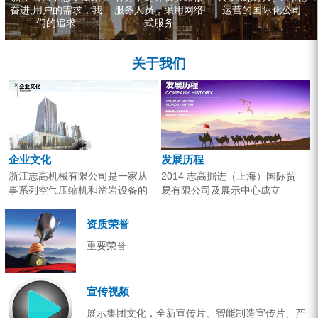
奋进,用户的需求，我
服务人员，采用网络
运营的国际化公司
们的追求
式服务
关于我们
企业文化
发展历程
浙江志高机械有限公司是一家从
2014 志高掘进（上海）国际贸
事系列空气压缩机和凿岩设备的
易有限公司及展示中心成立
研究开发、生产销售和应用服务
2013 分体钻机形成410、420、
的专业机构。产品广泛应用于工
430三...
资质荣誉
业气源、各类矿山开采和工程项
重要荣誉
目建设。企业以技术开发为核
心，...
宣传视频
展示集团文化，全新宣传片、智能制造宣传片、产