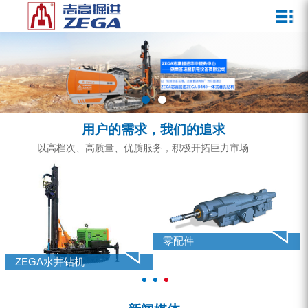
关于我们
新闻媒体
产品中心
客户服务
ZEGA一体式潜孔钻机
企业文化
公司新闻
服务介绍
ZEGA地下掘进台车
发展历程
行业动态
服务中心
ZEGA小型一体式露天钻机
资质荣誉
营销网络
用户的需求，我们的追求
ZEGA全液压顶锤钻机
宣传视频
以高档次、高质量、优质服务，积极开拓巨力市场
ZEGA水井钻机
零配件
锚固钻机系列
零配件
FY水井钻车系列
ZEGA水井钻机
KQZ水井钻机系列