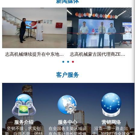
新闻媒体
ZEGA分体式露天钻机
水井专用螺杆空压机
雾炮机
洗轮机
螺杆式空气压缩机
志高机械继续提升在中东地区的市...
志高机械蒙古国代理商ZEGA客...
黑金刚钻头钻具系列
客户服务
发电机组
服务介绍
服务中心
营销网络
坚韧不拔，求实创
在全国各主要区域设
沿着一带一路走出
新，自强不息，团结
有办事处并长驻维修
去，加快打造全球化