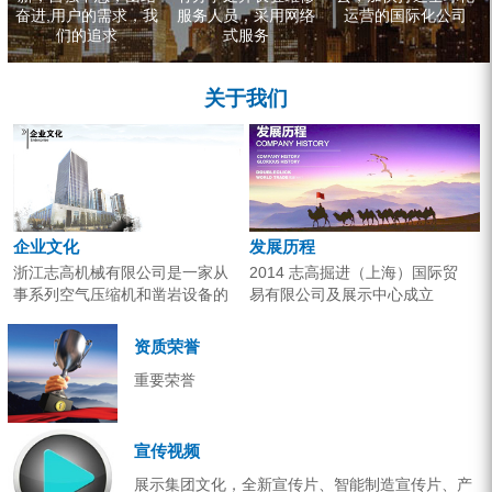
奋进,用户的需求，我
服务人员，采用网络
运营的国际化公司
们的追求
式服务
关于我们
企业文化
发展历程
浙江志高机械有限公司是一家从
2014 志高掘进（上海）国际贸
事系列空气压缩机和凿岩设备的
易有限公司及展示中心成立
研究开发、生产销售和应用服务
2013 分体钻机形成410、420、
的专业机构。产品广泛应用于工
430三...
资质荣誉
业气源、各类矿山开采和工程项
重要荣誉
目建设。企业以技术开发为核
心，...
宣传视频
展示集团文化，全新宣传片、智能制造宣传片、产