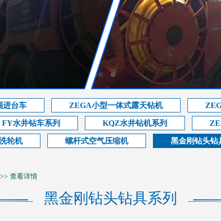
掘进台车
ZEGA小型一体式露天钻机
ZE
FY水井钻车系列
KQZ水井钻机系列
Z
洗轮机
螺杆式空气压缩机
黑金刚钻头钻
>>
查看详情
黑金刚钻头钻具系列