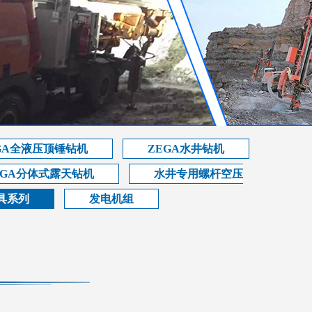
GA全液压顶锤钻机
ZEGA水井钻机
EGA分体式露天钻机
水井专用螺杆空压
具系列
发电机组