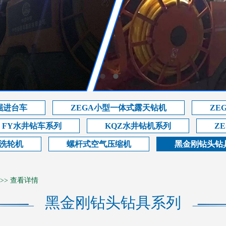
掘进台车
ZEGA小型一体式露天钻机
ZE
FY水井钻车系列
KQZ水井钻机系列
Z
洗轮机
螺杆式空气压缩机
黑金刚钻头钻
>>
查看详情
黑金刚钻头钻具系列