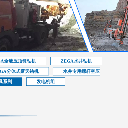
GA全液压顶锤钻机
ZEGA水井钻机
EGA分体式露天钻机
水井专用螺杆空压
具系列
发电机组