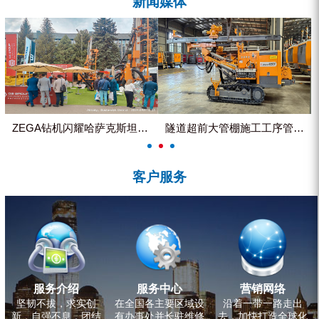
新闻媒体
ZEGA分体式露天钻机
水井专用螺杆空压机
雾炮机
洗轮机
螺杆式空气压缩机
ZEGA钻机闪耀哈萨克斯坦国际...
隧道超前大管棚施工工序管理控制
黑金刚钻头钻具系列
客户服务
发电机组
服务介绍
服务中心
营销网络
坚韧不拔，求实创
在全国各主要区域设
沿着一带一路走出
新，自强不息，团结
有办事处并长驻维修
去，加快打造全球化