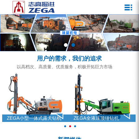
关于我们
新闻媒体
产品中心
客户服务
ZEGA一体式潜孔钻机
企业文化
公司新闻
服务介绍
ZEGA地下掘进台车
发展历程
行业动态
服务中心
ZEGA小型一体式露天钻机
资质荣誉
营销网络
用户的需求，我们的追求
ZEGA全液压顶锤钻机
宣传视频
以高档次、高质量、优质服务，积极开拓巨力市场
ZEGA水井钻机
零配件
锚固钻机系列
FY水井钻车系列
ZEGA小型一体式露天钻机
ZEGA全液压顶锤钻机
KQZ水井钻机系列