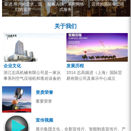
奋进,用户的需求，我
服务人员，采用网络
运营的国际化公司
们的追求
式服务
关于我们
企业文化
发展历程
浙江志高机械有限公司是一家从
2014 志高掘进（上海）国际贸
事系列空气压缩机和凿岩设备的
易有限公司及展示中心成立
研究开发、生产销售和应用服务
2013 分体钻机形成410、420、
的专业机构。产品广泛应用于工
430三...
资质荣誉
业气源、各类矿山开采和工程项
重要荣誉
目建设。企业以技术开发为核
心，...
宣传视频
展示集团文化，全新宣传片、智能制造宣传片、产