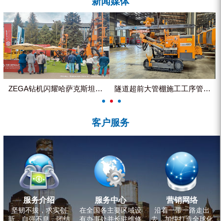
新闻媒体
ZEGA分体式露天钻机
水井专用螺杆空压机
雾炮机
洗轮机
螺杆式空气压缩机
ZEGA钻机闪耀哈萨克斯坦国际...
隧道超前大管棚施工工序管理控制
黑金刚钻头钻具系列
客户服务
发电机组
服务介绍
服务中心
营销网络
坚韧不拔，求实创
在全国各主要区域设
沿着一带一路走出
新，自强不息，团结
有办事处并长驻维修
去，加快打造全球化