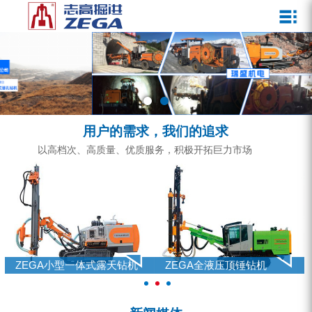
关于我们
新闻媒体
产品中心
客户服务
ZEGA一体式潜孔钻机
企业文化
公司新闻
服务介绍
ZEGA地下掘进台车
发展历程
行业动态
服务中心
ZEGA小型一体式露天钻机
资质荣誉
营销网络
用户的需求，我们的追求
ZEGA全液压顶锤钻机
宣传视频
以高档次、高质量、优质服务，积极开拓巨力市场
ZEGA水井钻机
零配件
锚固钻机系列
FY水井钻车系列
ZEGA小型一体式露天钻机
ZEGA全液压顶锤钻机
KQZ水井钻机系列