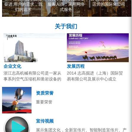
奋进,用户的需求，我
服务人员，采用网络
运营的国际化公司
们的追求
式服务
关于我们
企业文化
发展历程
浙江志高机械有限公司是一家从
2014 志高掘进（上海）国际贸
事系列空气压缩机和凿岩设备的
易有限公司及展示中心成立
研究开发、生产销售和应用服务
2013 分体钻机形成410、420、
的专业机构。产品广泛应用于工
430三...
资质荣誉
业气源、各类矿山开采和工程项
重要荣誉
目建设。企业以技术开发为核
心，...
宣传视频
展示集团文化，全新宣传片、智能制造宣传片、产