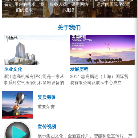
奋进,用户的需求，我
服务人员，采用网络
运营的国际化公司
们的追求
式服务
关于我们
企业文化
发展历程
浙江志高机械有限公司是一家从
2014 志高掘进（上海）国际贸
事系列空气压缩机和凿岩设备的
易有限公司及展示中心成立
研究开发、生产销售和应用服务
2013 分体钻机形成410、420、
的专业机构。产品广泛应用于工
430三...
资质荣誉
业气源、各类矿山开采和工程项
重要荣誉
目建设。企业以技术开发为核
心，...
宣传视频
展示集团文化，全新宣传片、智能制造宣传片、产