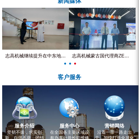
新闻媒体
ZEGA分体式露天钻机
水井专用螺杆空压机
雾炮机
洗轮机
螺杆式空气压缩机
志高机械继续提升在中东地区的市...
志高机械蒙古国代理商ZEGA客...
黑金刚钻头钻具系列
客户服务
发电机组
服务介绍
服务中心
营销网络
坚韧不拔，求实创
在全国各主要区域设
沿着一带一路走出
新，自强不息，团结
有办事处并长驻维修
去，加快打造全球化